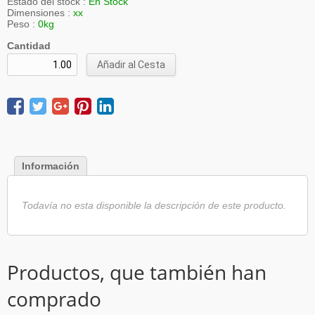
Estado del stock :
En Stock
Dimensiones :
xx
Peso :
0kg
Cantidad
Añadir al Cesta
Información
Todavía no esta disponible la descripción de este producto.
Productos, que también han
comprado