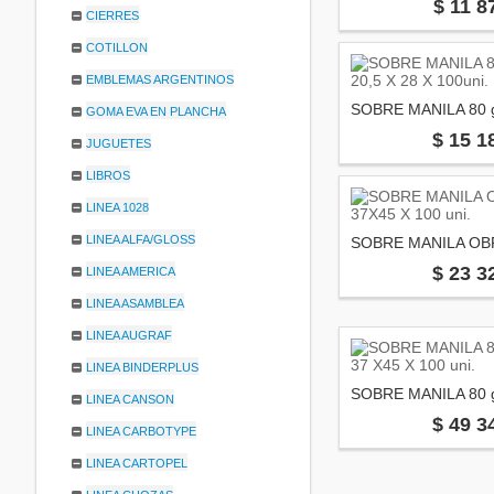
$ 11 8
CIERRES
COTILLON
EMBLEMAS ARGENTINOS
GOMA EVA EN PLANCHA
$ 15 1
JUGUETES
LIBROS
LINEA 1028
LINEA ALFA/GLOSS
$ 23 3
LINEA AMERICA
LINEA ASAMBLEA
LINEA AUGRAF
LINEA BINDERPLUS
LINEA CANSON
$ 49 3
LINEA CARBOTYPE
LINEA CARTOPEL