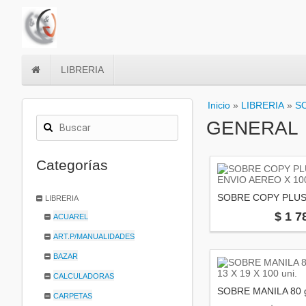
LIBRERIA
Inicio
»
LIBRERIA
»
S
GENERAL
Categorías
LIBRERIA
$ 1 7
ACUAREL
ART.P/MANUALIDADES
BAZAR
CALCULADORAS
CARPETAS