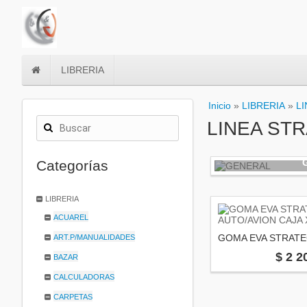
LIBRERIA
Inicio
»
LIBRERIA
»
L
LINEA ST
Categorías
LIBRERIA
ACUAREL
ART.P/MANUALIDADES
$ 2 2
BAZAR
CALCULADORAS
CARPETAS