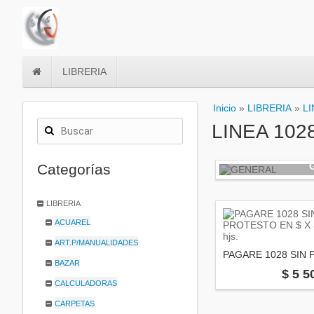
LIBRERIA
Inicio
»
LIBRERIA
»
LI
LINEA 102
Categorías
LIBRERIA
ACUAREL
ART.P/MANUALIDADES
BAZAR
$ 5 5
CALCULADORAS
CARPETAS