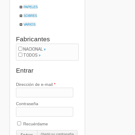
PAPELES
SOBRES
VARIOS
Fabricantes
NACIONAL
»
TODOS
»
Entrar
Dirección de e-mail
*
Contraseña
Recuérdame
Olvidó su contraseña