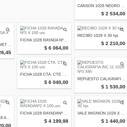
CANSON 1028 NEGRO Nº 6 X 5 hjs.
$ 2 534,00
RECIBO 1028 X 30 hjs
FICHA 1028 RAYADA Nº3 X 100 uni.
$ 2 210,00
REP. 1028 Nº3 MILIMETRADO BOLSA X 8 hjs.
$ 6 064,00
26,45
FICHA 1028 CTA. CTE. Nº3 X 100 uni.
REPUESTO CALIGRAFIA INC.11 1028 Nº3 X8h
$ 6 040,00
$ 1 530,00
FICHA 1028 RAYADANº2 X 100 uni.
VALE MIGNION 1028 X 30 hjs.
PRESUPUESTO 1028 ALIANZA GRANDE X 50uni.
$ 4 199,98
$ 1 440,00
20,00